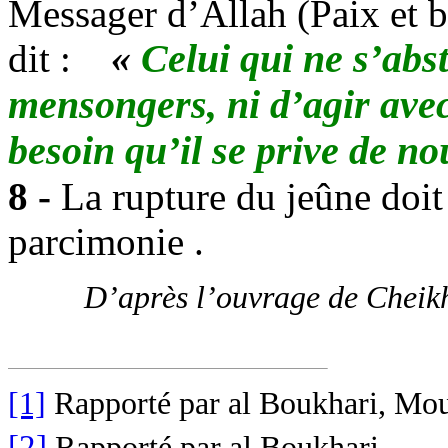
Messager d’Allah
(Paix et 
dit :
«
Celui qui ne s’abs
mensongers, ni d’agir ave
besoin qu’il se prive de no
8 -
La rupture du jeûne doit 
parcimonie .
D’après l’ouvrage de Chei
[1]
Rapporté par al Boukhari, Mou
[2]
Rapporté par al Boukhari
.